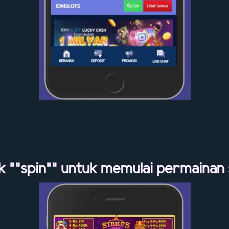
ik ""spin"" untuk memulai permainan 