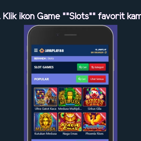
. Klik ikon Game ""Slots"" favorit ka