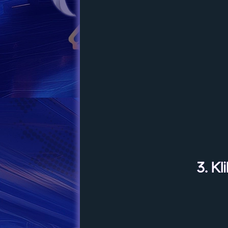
3. Kl